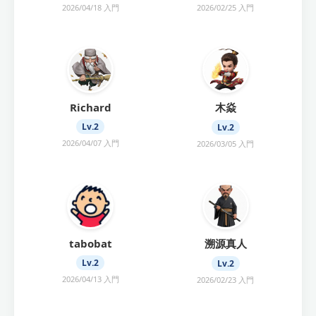
2026/04/18 入門
2026/02/25 入門
Richard
木焱
Lv.2
Lv.2
2026/04/07 入門
2026/03/05 入門
tabobat
溯源真人
Lv.2
Lv.2
2026/04/13 入門
2026/02/23 入門