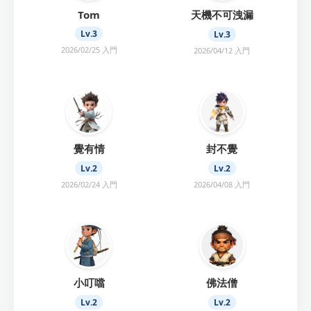
Tom
天機不可洩漏
Lv.3
Lv.3
2026/02/25 入門
2026/04/12 入門
覺有情
封不覺
Lv.2
Lv.2
2026/02/24 入門
2026/04/08 入門
小叮噹
佛法僧
Lv.2
Lv.2