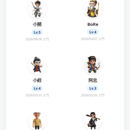
小開
BoRe
Lv.4
Lv.5
2026/03/07 入門
2026/04/08 入門
小銍
阿忠
Lv.4
Lv.3
2026/02/25 入門
2026/02/26 入門