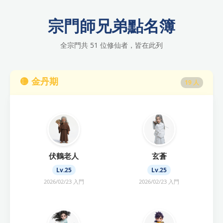
宗門師兄弟點名簿
全宗門共 51 位修仙者，皆在此列
🟡 金丹期
19 人
伏鶴老人
玄蒼
Lv.25
Lv.25
2026/02/23 入門
2026/02/23 入門