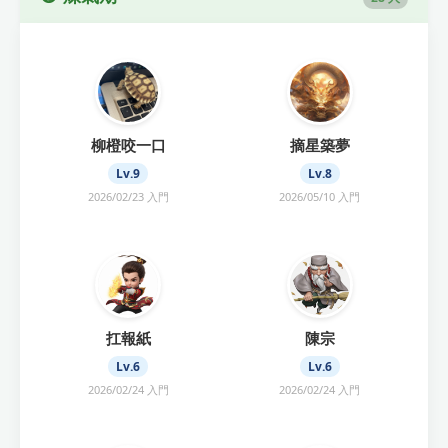
柳橙咬一口
摘星築夢
Lv.9
Lv.8
2026/02/23 入門
2026/05/10 入門
扛報紙
陳宗
Lv.6
Lv.6
2026/02/24 入門
2026/02/24 入門