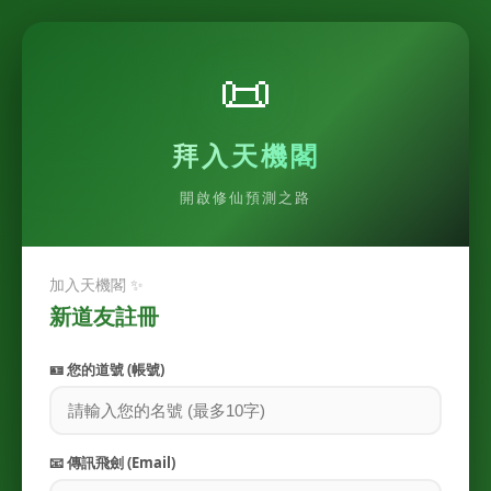
📜
拜入天機閣
開啟修仙預測之路
加入天機閣 ✨
新道友註冊
🪪 您的道號 (帳號)
📧 傳訊飛劍 (Email)