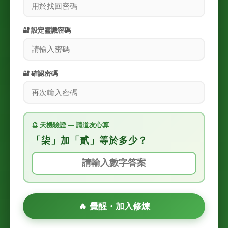
🔐 設定靈識密碼
🔐 確認密碼
🔮 天機驗證 — 請道友心算
「柒」加「貳」等於多少？
🔥 覺醒・加入修煉